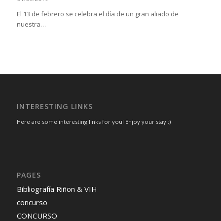
El 13 de febrero se celebra el día de un gran aliado de
nuestra…
INTERESTING LINKS
Here are some interesting links for you! Enjoy your stay :)
PAGES
Bibliografía Riñon & VIH
concurso
CONCURSO