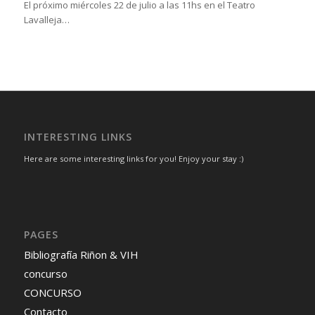
El próximo miércoles 22 de julio a las 11hs en el Teatro
Lavalleja…
INTERESTING LINKS
Here are some interesting links for you! Enjoy your stay :)
PAGES
Bibliografía Riñon & VIH
concurso
CONCURSO
Contacto