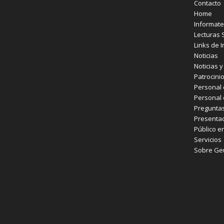
Contacto
Home
Informate
Lecturas 
Links de I
Noticias
Noticias 
Patrocini
Personal 
Personal 
Preguntas
Presentac
Público e
Servicios
Sobre Ge