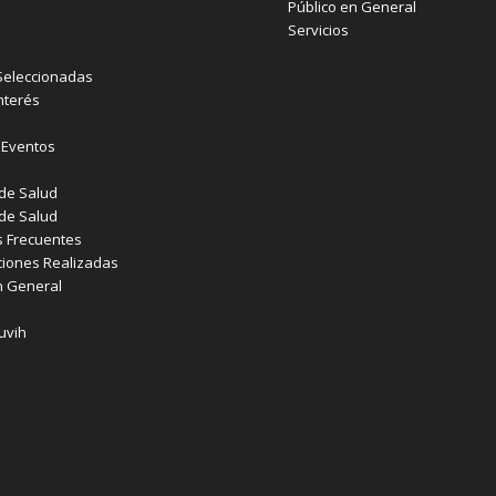
Público en General
Servicios
Seleccionadas
nterés
y Eventos
o
de Salud
de Salud
 Frecuentes
iones Realizadas
n General
uvih