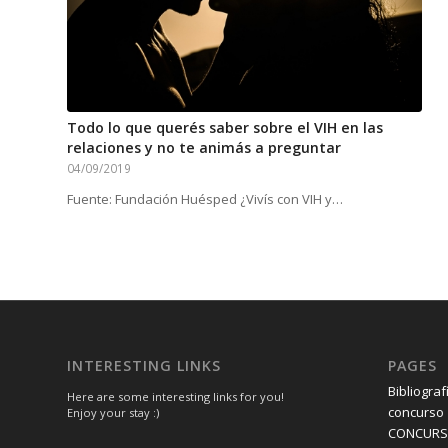
Todo lo que querés saber sobre el VIH en las
relaciones y no te animás a preguntar
04/09/2019
Fuente: Fundación Huésped ¿Vivís con VIH y…
INTERESTING LINKS
PAGES
Bibliograf
Here are some interesting links for you!
concurso
Enjoy your stay :)
CONCUR