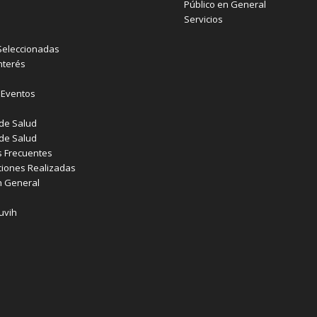
Público en General
Servicios
Seleccionadas
nterés
y Eventos
o
de Salud
de Salud
 Frecuentes
iones Realizadas
n General
uvih