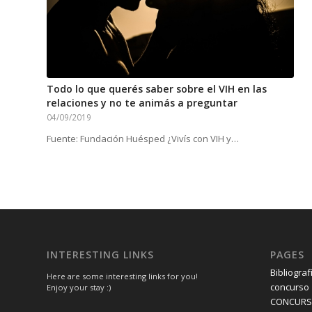
Todo lo que querés saber sobre el VIH en las
relaciones y no te animás a preguntar
04/09/2019
Fuente: Fundación Huésped ¿Vivís con VIH y…
INTERESTING LINKS
PAGES
Bibliograf
Here are some interesting links for you!
concurso
Enjoy your stay :)
CONCUR