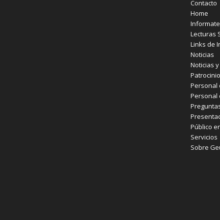
Contacto
Home
Informate
Lecturas 
Links de I
Noticias
Noticias 
Patrocini
Personal 
Personal 
Preguntas
Presentac
Público e
Servicios
Sobre Ge