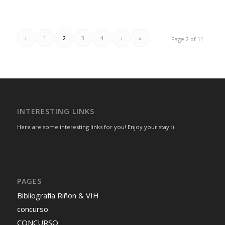
‹
1
2
3
4
›
»
Page 2 of 11
INTERESTING LINKS
Here are some interesting links for you! Enjoy your stay :)
PAGES
Bibliografía Riñon & VIH
concurso
CONCURSO